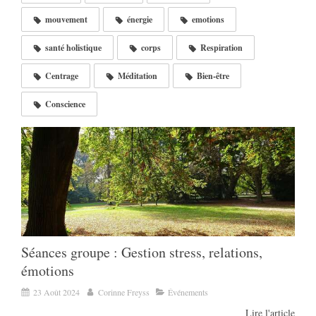
mouvement
énergie
emotions
santé holistique
corps
Respiration
Centrage
Méditation
Bien-être
Conscience
Séances groupe : Gestion stress, relations,
émotions
23 Août 2024
Corinne Freyss
Événements
Lire l'article