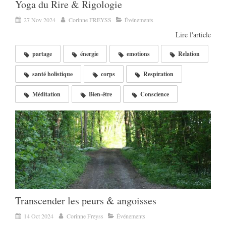
Yoga du Rire & Rigologie
27 Nov 2024
Corinne FREYSS
Événements
Lire l'article
partage
énergie
emotions
Relation
santé holistique
corps
Respiration
Méditation
Bien-être
Conscience
Transcender les peurs & angoisses
14 Oct 2024
Corinne Freyss
Événements