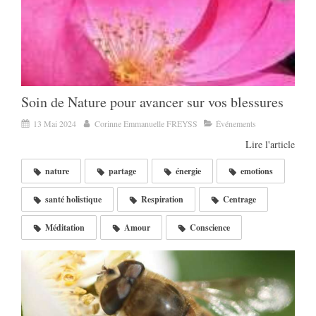
Soin de Nature pour avancer sur vos blessures
13 Mai 2024
Corinne Emmanuelle FREYSS
Événements
Lire l'article
nature
partage
énergie
emotions
santé holistique
Respiration
Centrage
Méditation
Amour
Conscience