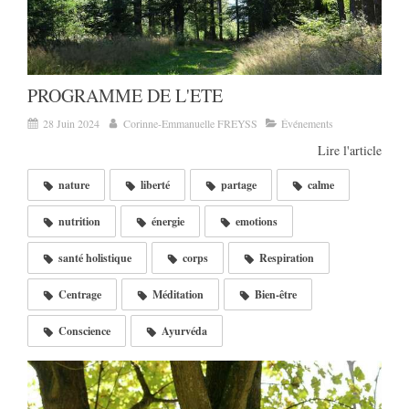
PROGRAMME DE L'ETE
28 Juin 2024
Corinne-Emmanuelle FREYSS
Événements
Lire l'article
nature
liberté
partage
calme
nutrition
énergie
emotions
santé holistique
corps
Respiration
Centrage
Méditation
Bien-être
Conscience
Ayurvéda