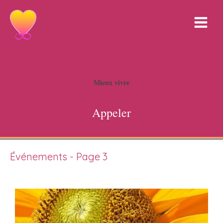
Corinne Freyss
Mieux vivre
Appeler
Événements - Page 3