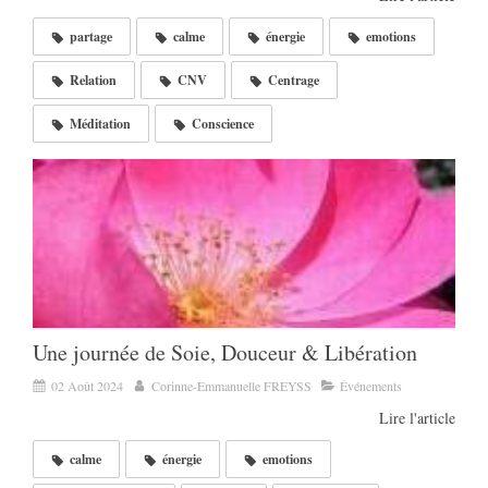
partage
calme
énergie
emotions
Relation
CNV
Centrage
Méditation
Conscience
Une journée de Soie, Douceur & Libération
02 Août 2024
Corinne-Emmanuelle FREYSS
Événements
Lire l'article
calme
énergie
emotions