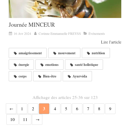
Journée MINCEUR
16 Avr 2024
Corinne Emmanuelle FREYSS
Événements
Lire l'article
amaigrissement
mouvement
nutrition
énergie
emotions
santé holistique
corps
Bien-être
Ayurvéda
Affichage des articles 25-36 sur 123
3
1
2
4
5
6
7
8
9
10
11