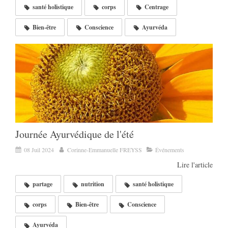
santé holistique
corps
Centrage
Bien-être
Conscience
Ayurvéda
Journée Ayurvédique de l'été
08 Juil 2024
Corinne-Emmanuelle FREYSS
Événements
Lire l'article
partage
nutrition
santé holistique
corps
Bien-être
Conscience
Ayurvéda