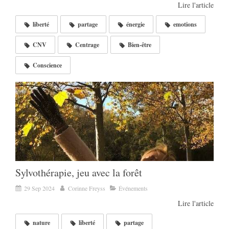
Lire l'article
liberté
partage
énergie
emotions
CNV
Centrage
Bien-être
Conscience
Sylvothérapie, jeu avec la forêt
29 Sep 2024
Corinne Freyss
Événements
Lire l'article
nature
liberté
partage