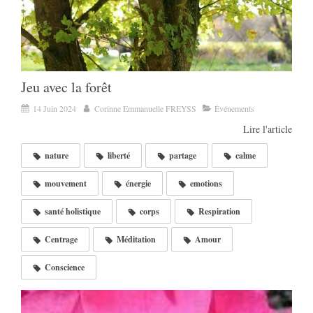
Jeu avec la forêt
14 Juin 2024
Corinne Emmanuelle FREYSS
Événements
Lire l'article
nature
liberté
partage
calme
mouvement
énergie
emotions
santé holistique
corps
Respiration
Centrage
Méditation
Amour
Conscience