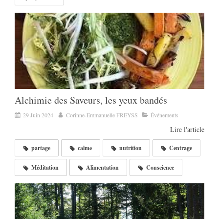
Alchimie des Saveurs, les yeux bandés
29 Juin 2024
Corinne-Emmanuelle FREYSS
Événements
Lire l'article
partage
calme
nutrition
Centrage
Méditation
Alimentation
Conscience