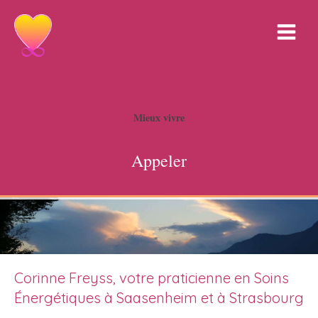
Corinne Freyss
Mieux vivre
Appeler
Corinne Freyss, votre praticienne en Soins
Énergétiques à Saasenheim et à Strasbourg