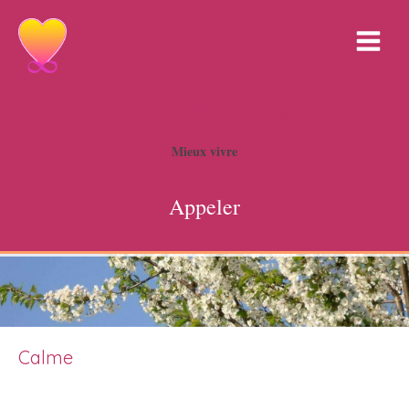
Corinne Freyss
Mieux vivre
Appeler
Calme