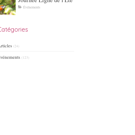
Événements
Catégories
rticles
(24)
vénements
(123)