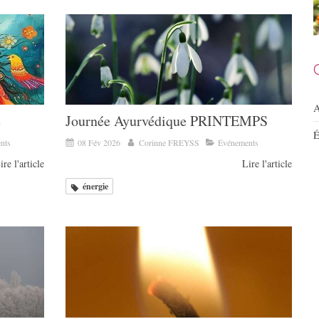
A
é
Journée Ayurvédique PRINTEMPS
É
nts
08 Fév 2026
Corinne FREYSS
Événements
ire l'article
Lire l'article
énergie