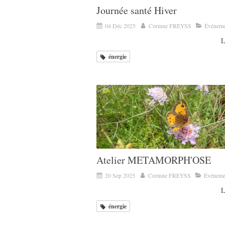
Journée santé Hiver
04 Déc 2025
Corinne FREYSS
Événeme
L
énergie
Atelier METAMORPH'OSE
20 Sep 2025
Corinne FREYSS
Événeme
L
énergie