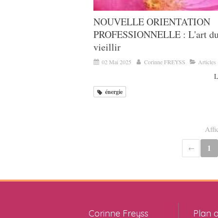
NOUVELLE ORIENTATION
PROFESSIONNELLE : L'art du
vieillir
02 Mai 2025
Corinne FREYSS
Articles
L
énergie
Affi
1
Corinne Freyss
Plan d