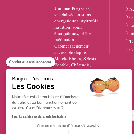
Corinne Freyss
est
Ac
spécialisée en soins
Co
énergetiques, Ayurvéda,
La
nutrition, soins
énergétiques, EFT et
In
méditation.
Té
Cabinet facilement
Co
accessible depuis
Marckolsheim, Sélestat,
Continuer sans accepter
Benfeld, Châtenois,
Barr, Ribeauville,
Erstein, Horbourg-Wihr,
Bonjour c'est nous...
Colmar, Obernai,
Les Cookies
Ingersheim ou
Fegersheim.
Notre rôle est de contribuer à l'analyse
du trafic et au bon fonctionnement de
ce site. C'est OK pour vous ?
Lire la politique de confidentialité
Consentements certifiés par