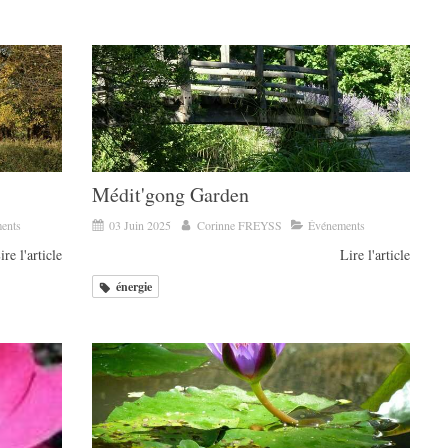
Médit'gong Garden
ents
03 Juin 2025
Corinne FREYSS
Événements
ire l'article
Lire l'article
énergie