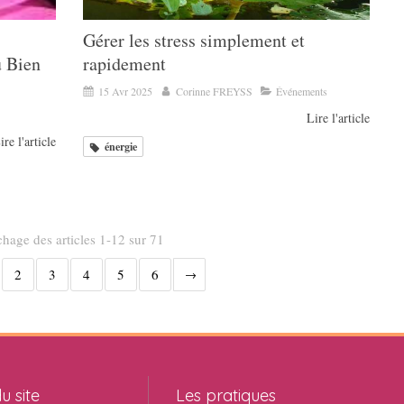
Gérer les stress simplement et
 Bien
rapidement
15 Avr 2025
Corinne FREYSS
Événements
Lire l'article
ire l'article
énergie
chage des articles 1-12 sur 71
2
3
4
5
6
u site
Les pratiques