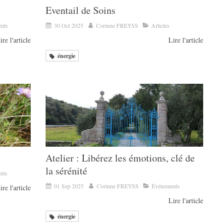
Eventail de Soins
nts
30 Oct 2025
Corinne FREYSS
Articles
ire l'article
Lire l'article
énergie
Atelier : Libérez les émotions, clé de
la sérénité
nts
01 Sep 2025
Corinne FREYSS
Événements
ire l'article
Lire l'article
énergie