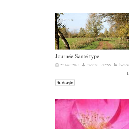
Journée Santé type
29 Août 2025
Corinne FREYSS
Événem
L
énergie