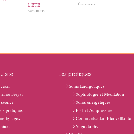
L'ETE
Événements
Événements
u site
Les pratiques
cueil
Soins Energétiques
rinne Freyss
Sophrologie et Méditation
 séance
Soins énergétiques
fos pratiques
EFT et Acupressure
moignages
Communication Bienveillante
ntact
Yoga du rire