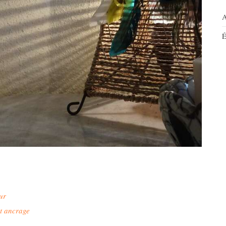
A
É
ur
et ancrage