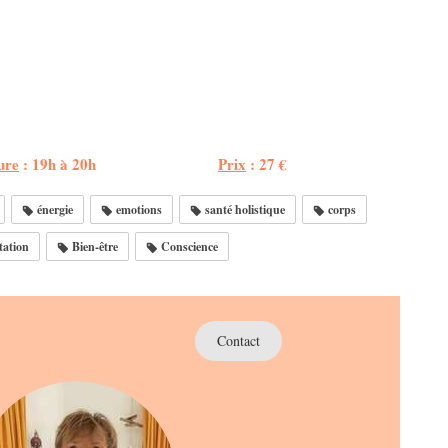
ure
: 19h à 20h
Prix
: 27 €
énergie
emotions
santé holistique
corps
ation
Bien-être
Conscience
Contact