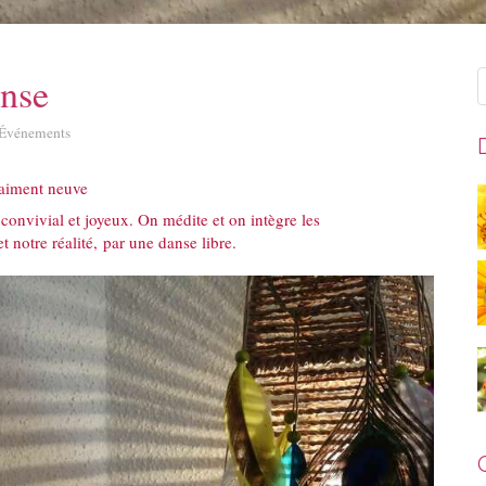
R
anse
Événements
raiment neuve
 convivial et joyeux. On médite et on intègre les
t notre réalité, par une danse libre.