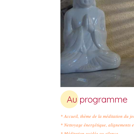
Au programme
* Accueil, thème de la méditation du jo
* Nettoyage énergétique, alignements 
* Méditation guidée ou silence