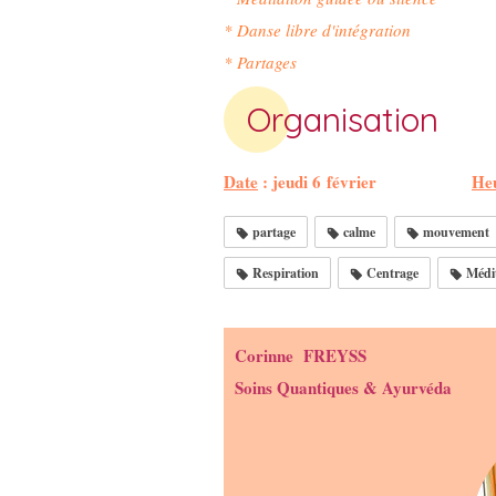
* Danse libre d'intégration
* Partages
Organisation
Date
: jeudi 6 février
He
partage
calme
mouvement
Respiration
Centrage
Médit
Corinne FREYSS
Soins Quantiques & Ayurvéda