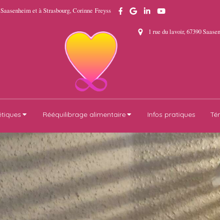
 Saasenheim et à Strasbourg, Corinne Freyss
1 rue du lavoir, 67390 Saas
étiques
Rééquilibrage alimentaire
Infos pratiques
Té