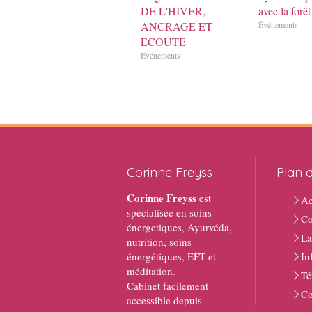
DE L'HIVER,
avec la forêt
ANCRAGE ET
Événements
ECOUTE
Événements
Corinne Freyss
Plan d
Corinne Freyss
est
Ac
spécialisée en soins
Co
énergetiques, Ayurvéda,
La
nutrition, soins
énergétiques, EFT et
In
méditation.
Té
Cabinet facilement
Co
accessible depuis