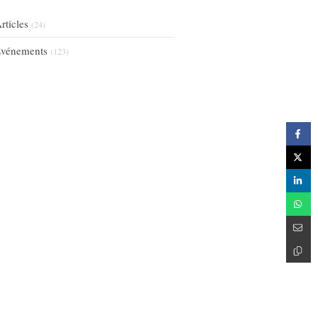
rticles
(24)
vénements
(123)