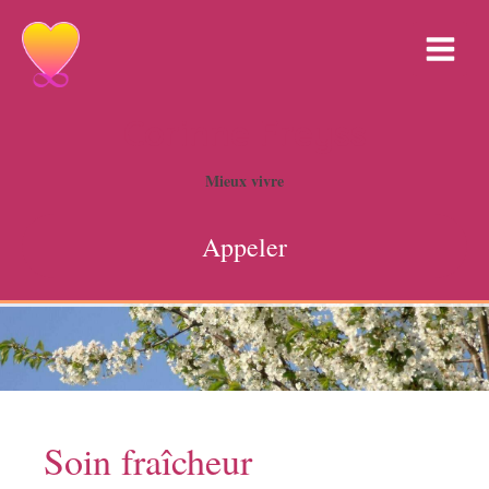
Corinne Freyss
Mieux vivre
Appeler
Soin fraîcheur