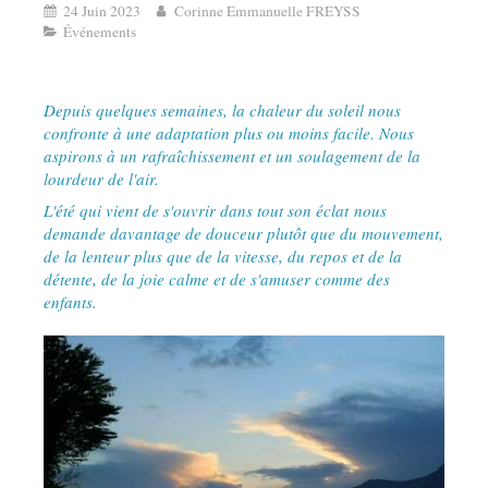
24 Juin 2023
Corinne Emmanuelle FREYSS
Événements
Depuis quelques semaines, la chaleur du soleil nous
confronte à une adaptation plus ou moins facile. Nous
aspirons à un rafraîchissement et un soulagement de la
lourdeur de l'air.
L'été qui vient de s'ouvrir dans tout son éclat nous
demande davantage de douceur plutôt que du mouvement,
de la lenteur plus que de la vitesse, du repos et de la
détente, de la joie calme et de s'amuser comme des
enfants.