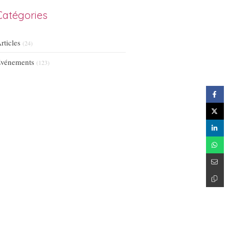
Catégories
rticles
(24)
vénements
(123)