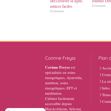
(Re)Trouver sa ligne,
Journée Dét
astuces faciles
Événements
Événements
Corinne Freyss
Plan d
Corinne Freyss
est
Accue
spécialisée en soins
Corin
énergetiques, Ayurvéda,
La sé
nutrition, soins
énergétiques, EFT et
Infos
méditation.
Témo
Cabinet facilement
Conta
accessible depuis
Marckolsheim, Sélestat,