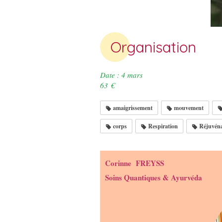
Organisation
Date : 4 mars Ho
63 €
amaigrissement
mouvement
corps
Respiration
Réjuvéna
Corinne FREYSS
Soins Quantiques & Ayurvéda