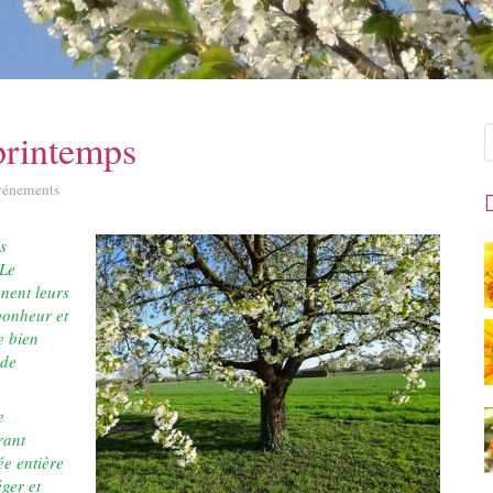
R
printemps
vénements
s
 Le
nnent leurs
bonheur et
e bien
 de
e
rant
ée entière
éger et