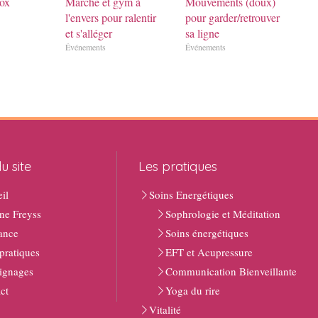
ox
Marche et gym à
Mouvements (doux)
l'envers pour ralentir
pour garder/retrouver
et s'alléger
sa ligne
Événements
Événements
u site
Les pratiques
il
Soins Energétiques
ne Freyss
Sophrologie et Méditation
ance
Soins énergétiques
 pratiques
EFT et Acupressure
ignages
Communication Bienveillante
ct
Yoga du rire
Vitalité