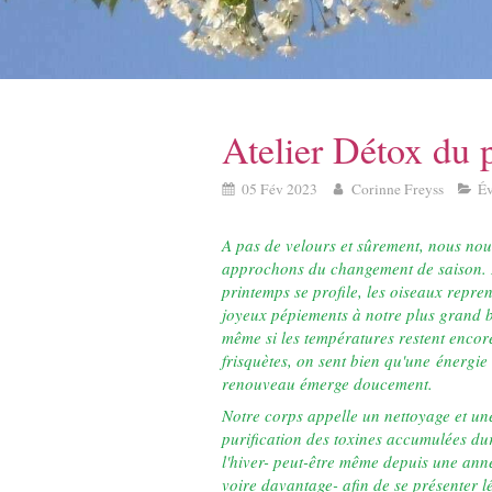
Atelier Détox du 
05 Fév 2023
Corinne Freyss
É
A pas de velours et sûrement, nous nou
approchons du changement de saison.
printemps se profile, les oiseaux repre
joyeux pépiements à notre plus grand 
même si les températures restent encor
frisquètes, on sent bien qu'une énergie
renouveau émerge doucement.
Notre corps appelle un nettoyage et un
purification des toxines accumulées du
l'hiver- peut-être même depuis une ann
voire davantage- afin de se présenter l