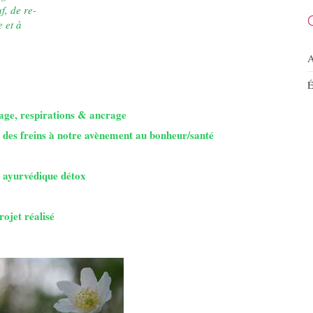
f, de re-
e et à
A
É
rage, respirations & ancrage
ion des freins à notre avènement au bonheur/santé
s ayurvédique détox
rojet réalisé