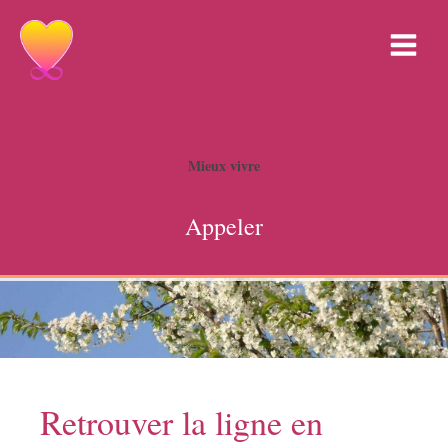
Corinne Freyss
Mieux vivre
Appeler
Retrouver la ligne en