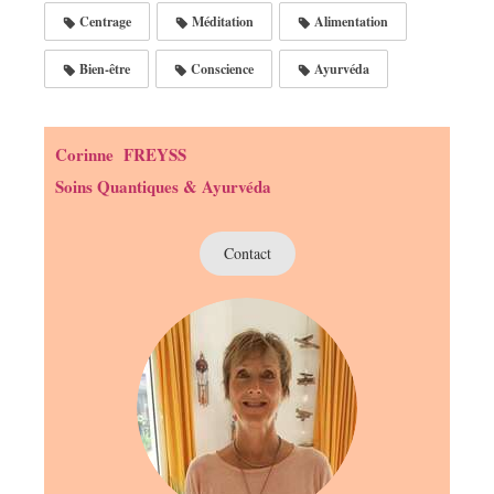
Centrage
Méditation
Alimentation
Bien-être
Conscience
Ayurvéda
Corinne FREYSS
Soins Quantiques & Ayurvéda
Contact