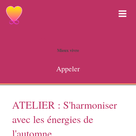
Corinne Freyss
Mieux vivre
Appeler
ATELIER : S'harmoniser
avec les énergies de
l'automne