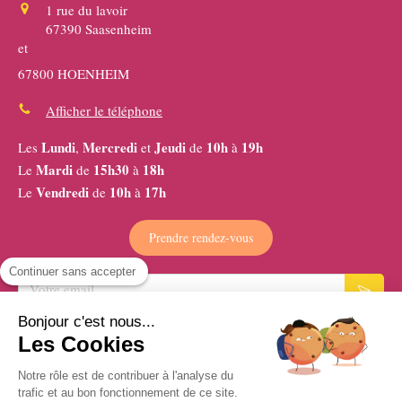
1 rue du lavoir
67390
Saasenheim
et
67800 HOENHEIM
Afficher le téléphone
Lundi
Mercredi
Jeudi
10h
19h
Les
,
et
de
à
Mardi
15h30
18h
Le
de
à
Vendredi
10h
17h
Le
de
à
Prendre rendez-vous
Continuer sans accepter
Votre email
Bonjour c'est nous...
Les Cookies
Plan du site
Notre rôle est de contribuer à l'analyse du
Mentions légales
trafic et au bon fonctionnement de ce site.