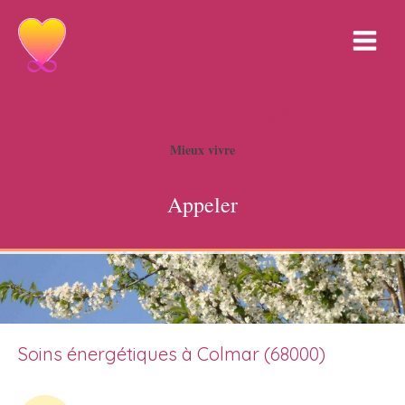
Corinne Freyss
Mieux vivre
Appeler
Soins énergétiques à Colmar (68000)