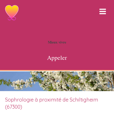
Corinne Freyss
Mieux vivre
Appeler
Sophrologie à proximité de Schiltigheim
(67300)