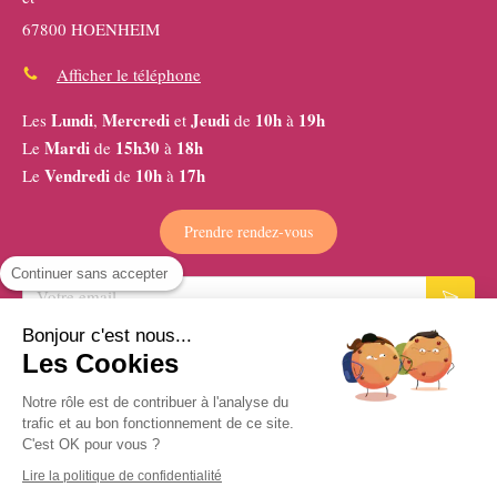
67800 HOENHEIM
Afficher le téléphone
Lundi
Mercredi
Jeudi
10h
19h
Les
,
et
de
à
Mardi
15h30
18h
Le
de
à
Vendredi
10h
17h
Le
de
à
Prendre rendez-vous
Continuer sans accepter
Votre email
Bonjour c'est nous...
Les Cookies
Plan du site
Notre rôle est de contribuer à l'analyse du
Mentions légales
trafic et au bon fonctionnement de ce site.
C'est OK pour vous ?
Lire la politique de confidentialité
Création et référencement du site par Simplébo