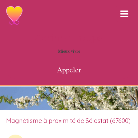
Corinne Freyss
Mieux vivre
Appeler
Magnétisme à proximité de Sélestat (67600)